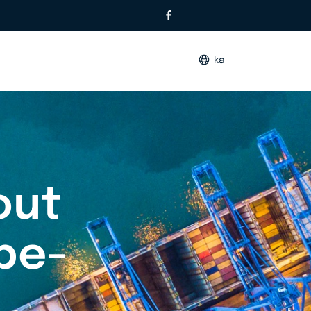
ka
out
pe-