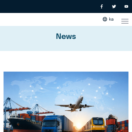
ka
News