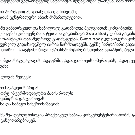
თულებით გადაზიდვებზე სატარიფო შეღავათები დააწესა. მათ შორი
ის პორტებიდან ყაზახეთსა და ჩინეთში;
იდან ცენტრალური აზიის მიმართულებით.
ი განხორციელდა საპილოტე გადაზიდვა ბელგიიდან ყირგიზეთში, თ
დერეფნის გამოყენებით. ტვირთი გადაიზიდა Swap Body ტიპის გადა
ჯისტიკის თანამედროვე გადაწყვეტას. Swap body კლასიკური კონტ
ჭურვილ გადასადგმელ ძარას წარმოადგენს. გემზე პირდაპირი გად
კინიგზო + საავტომობილო ტრანსპორტირებისთვისაა ადაპტირებული
ქონდა ახალქალაქის სადგურში გადატვირთვის ოპერაციას, სადაც ე
ვანა.
ელოვან შედეგს:
რთნაკადების ზრდას;
გორც ინტერმოდალური ჰაბის როლს;
კინიგზის დატვირთვას;
ა და საბაჟო სინქრონიზაციას.
ნს შუა დერეფნისთვის პრაქტიკულ ნაბიჯს კონკურენტუნარიანობის 
განვითარებისკენ.