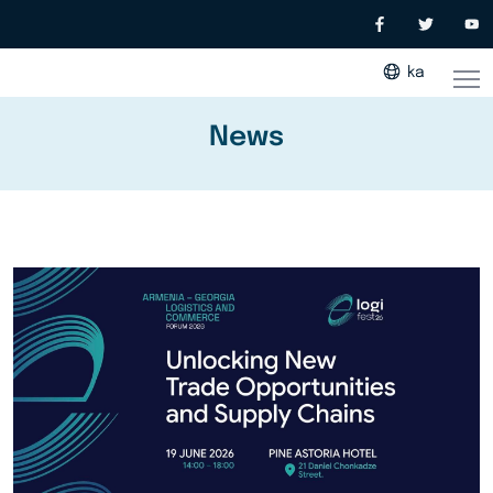
ka
News