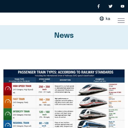
ka
News