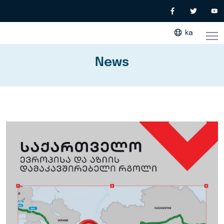
ka
News