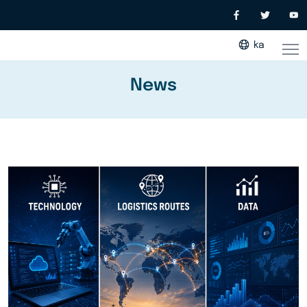
ka
News