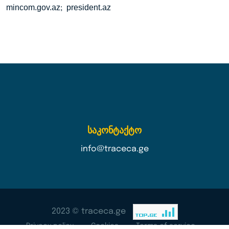
mincom.gov.az
president.az
;
საკონტაქტო
info@traceca.ge
2023 © traceca.ge
Privacy policy
Cookies
Terms of service