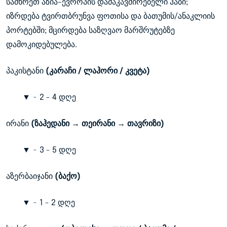
სამხრეთ აზია–ევროპის დამაკავშირებელი ჰაბი;
იზრდება ტვირთბრუნვა ფოთისა და ბათუმის/ანაკლიის
პორტებში; მცირდება საზღვაო მარშრუტებზე
დამოკიდებულება.
პაკისტანი
(კარაჩი / ლაჰორი / კვეტა)
▼ ~ 2 - 4 დღე
ირანი
(ზაჰედანი → თეირანი → თავრიზი)
▼ ~ 3 - 5 დღე
აზერბაიჯანი
(ბაქო)
▼ ~ 1 - 2 დღე